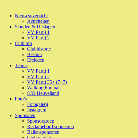
Sla
over
Nieuwsoverzicht
en
Activiteiten
ga
Standen & Uitslagen
naar
VV Partij 1
inhoud
VV Partij 2
Clubinfo
Clubhistorie
Bestuur
Ereleden
Teams
VV Partij 1
VV Partij 2
VV Partij 35+ (7×7)
Walking Football
SJO Heuvelland
Foto’s
Fotogalerij
Instagram
Sponsoren
Sponsorgroep
Reclamebord sponsoren
Ballensponsoren
Club van 25